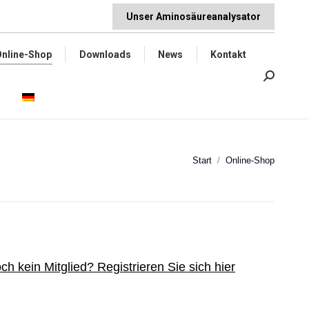
Unser Aminosäureanalysator
ews
Kontakt
Search:
Online-Shop
Downloads
News
Kontakt
Search:
Sie befinden sich
Start
Online-Shop
hier:
ch kein Mitglied? Registrieren Sie sich hier