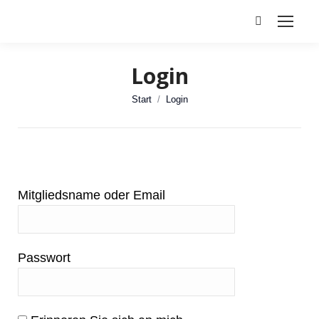
Search:
Login
Sie befinden sich hier:
Start
Login
Mitgliedsname oder Email
Passwort